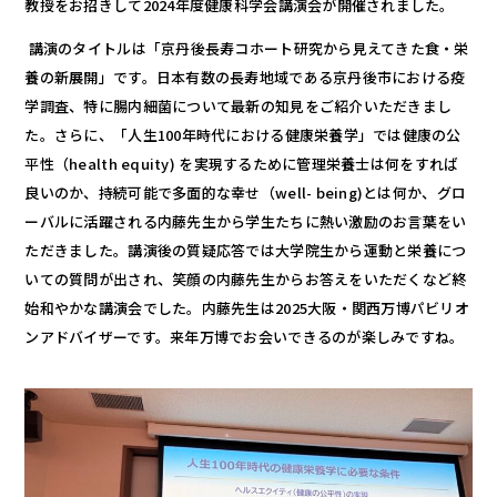
教授をお招きして2024年度健康科学会講演会が開催されました。
講演のタイトルは「京丹後長寿コホート研究から見えてきた食・栄
養の新展開」です。日本有数の長寿地域である京丹後市における疫
学調査、特に腸内細菌について最新の知見をご紹介いただきまし
た。
さらに、「人生100年時代における健康栄養学」では健康の公
平性（health equity) を実現するために管理栄養士は何をすれば
良いのか、持続可能で多面的な幸せ（well- being)とは何か、グロ
ーバルに活躍される内藤先生から学生たちに熱い激励のお言葉をい
ただきました。
講演後の質疑応答では大学院生から運動と栄養につ
いての質問が出され、笑顔の内藤先生からお答えをいただくなど終
始和やかな講演会でした。内藤先生は2025大阪・関西万博パビリオ
ンアドバイザーです。来年万博でお会いできるのが楽しみですね。