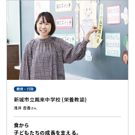
教育・行政
新城市立鳳来中学校 (栄養教諭)
浅井 杏香
さん
食から
子どもたちの成長を支える。