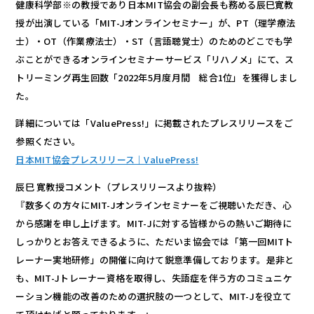
健康科学部※の教授であり日本MIT協会の副会長も務める辰巳寛教
授が出演している「MIT-Jオンラインセミナー」が、PT（理学療法
士）・OT（作業療法士）・ST（言語聴覚士）のためのどこでも学
ぶことができるオンラインセミナーサービス「リハノメ」にて、ス
トリーミング再生回数「2022年5月度月間 総合1位」を獲得しまし
た。
詳細については「ValuePress!」に掲載されたプレスリリースをご
参照ください。
日本MIT協会プレスリリース｜ValuePress!
辰巳 寛教授コメント（プレスリリースより抜粋）
『数多くの方々にMIT-Jオンラインセミナーをご視聴いただき、心
から感謝を申し上げます。MIT-Jに対する皆様からの熱いご期待に
しっかりとお答えできるように、ただいま協会では「第一回MITト
レーナー実地研修」の開催に向けて鋭意準備しております。是非と
も、MIT-Jトレーナー資格を取得し、失語症を伴う方のコミュニケ
ーション機能の改善のための選択肢の一つとして、MIT-Jを役立て