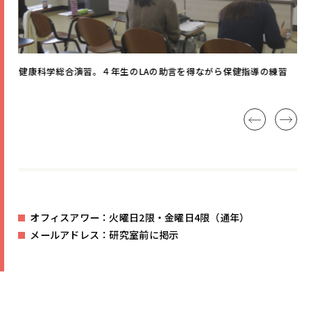
健康科学総合演習。４年生のLAの助言を得ながら保健指導の練習
3
る
オフィスアワー：火曜日2限・金曜日4限（通年）
メールアドレス：研究室前に掲示