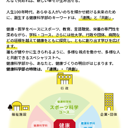
んなで究めれば、新しい幸せが生み出せる。
人生100年時代、あらゆる人がいのちを輝かせ続ける未来のため
に、
誕生する健康科学部のキーワードは、
「連携」と「共創」
。
健康・医学をベースにスポーツ、教育、言語聴覚、栄養の専門性を
深めながら、
学科・コース、さらには他大学、行政や団体、病院な
どの垣根を越えて
健康をともに探究し、ともに創り出す学びを広げ
ます。
誰もが健やかに生きられるように、多様な視点を働かせ、
多様な人
と共創できるスペシャリストへ。
健康科学部から、あなたと、健康づくりの明日がはじまります。
健康科学部の特徴は、
「連携」・「共創」