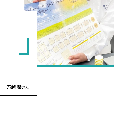
を
万越 栞
さん