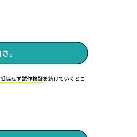
白さ。
、妥協せず試作検証
を続けていくとこ